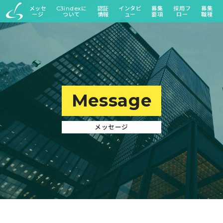
メッセ
C3indexに
認証
インタビ
募集
採用フ
募集
ージ
ついて
情報
ュー
要項
ロー
職種
Message
メッセージ